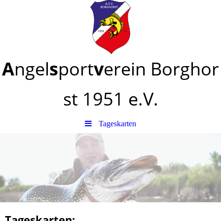
A
ngel
s
port
v
erein
Borghor
st
1951 e.V.
Tageskarten
Tageskarten: