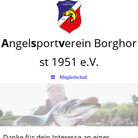
A
ngel
s
port
v
erein
Borghor
st
1951 e.V.
Mitgliedschaft
Danke für dein Interesse an einer